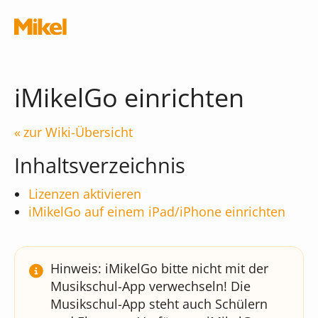
Navigation überspringen
iMikelGo einrichten
zur Wiki-Übersicht
Module
Inhaltsverzeichnis
Lizenzen aktivieren
Die Musikschul-App
iMikelGo auf einem iPad/iPhone einrichten
Schnittstellen
Chatbot
Was kostet die App?
Terminal
Hinweis: iMikelGo bitte nicht mit der
Musikschul-App verwechseln! Die
iMikel
Musikschul-App steht auch Schülern
Verwaltungsassistent
Versionshinweise