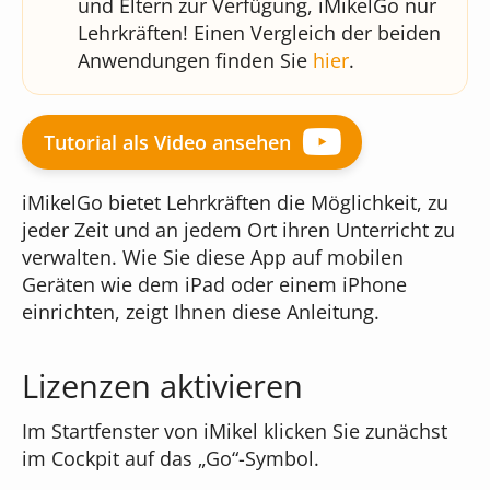
und Eltern zur Verfügung, iMikelGo nur
Online-Formulare
Lehrkräften! Einen Vergleich der beiden
Unser Team
Musikschul-App
Anwendungen finden Sie
hier
.
Bildgenerierung
Cloudversion
Unser Gebäude
für Administratoren
Tutorial als Video ansehen
Textbearbeitung
Server mieten
iMikelGo bietet Lehrkräften die Möglichkeit, zu
Das sagen unsere Kunden
für Webdesigner
jeder Zeit und an jedem Ort ihren Unterricht zu
Preisübersicht
verwalten. Wie Sie diese App auf mobilen
Was kostet iMikel?
Geräten wie dem iPad oder einem iPhone
einrichten, zeigt Ihnen diese Anleitung.
Versionshinweise
Lizenzen aktivieren
Im Startfenster von iMikel klicken Sie zunächst
im Cockpit auf das „Go“-Symbol.