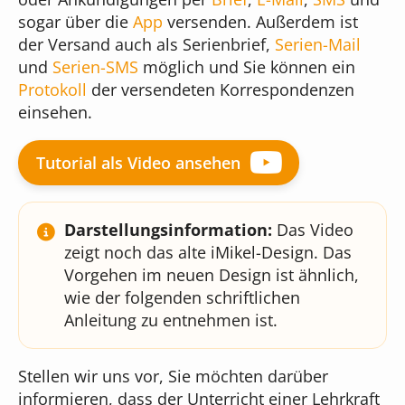
Online-Formulare
sogar über die
App
versenden. Außerdem ist
Unser Team
Musikschul-App
der Versand auch als Serienbrief,
Serien-Mail
Bildgenerierung
und
Serien-SMS
möglich und Sie können ein
Cloudversion
Protokoll
der versendeten Korrespondenzen
Unser Gebäude
einsehen.
für Administratoren
Textbearbeitung
Server mieten
Tutorial als Video ansehen
Das sagen unsere Kunden
für Webdesigner
Preisübersicht
Was kostet iMikel?
Darstellungsinformation:
Das Video
zeigt noch das alte iMikel-Design. Das
Vorgehen im neuen Design ist ähnlich,
Versionshinweise
wie der folgenden schriftlichen
Anleitung zu entnehmen ist.
Stellen wir uns vor, Sie möchten darüber
informieren, dass der Unterricht einer Lehrkraft