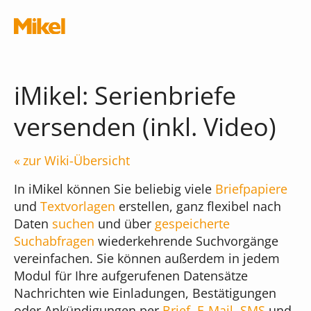
Navigation überspringen
iMikel: Serienbriefe
versenden (inkl. Video)
Module
zur Wiki-Übersicht
In iMikel können Sie beliebig viele
Briefpapiere
Die Musikschul-App
und
Textvorlagen
erstellen, ganz flexibel nach
Schnittstellen
Daten
suchen
und über
gespeicherte
Suchabfragen
wiederkehrende Suchvorgänge
Chatbot
Was kostet die App?
vereinfachen. Sie können außerdem in jedem
Terminal
Modul für Ihre aufgerufenen Datensätze
iMikel
Nachrichten wie Einladungen, Bestätigungen
Verwaltungsassistent
Versionshinweise
oder Ankündigungen per
Brief
,
E-Mail
,
SMS
und