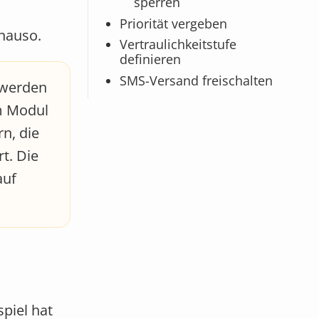
sperren
Priorität vergeben
nauso.
Vertraulichkeitstufe
definieren
SMS-Versand freischalten
 werden
em Modul
n, die
t. Die
auf
spiel hat