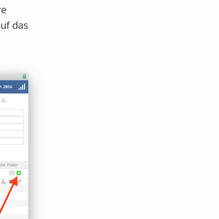
re
uf das