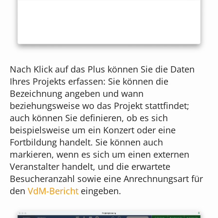
Online-Formulare
Unser Team
Musikschul-App
Bildgenerierung
Cloudversion
Unser Gebäude
für Administratoren
Textbearbeitung
Nach Klick auf das Plus können Sie die Daten
Server mieten
Ihres Projekts erfassen: Sie können die
Das sagen unsere Kunden
Bezeichnung angeben und wann
für Webdesigner
Preisübersicht
beziehungsweise wo das Projekt stattfindet;
auch können Sie definieren, ob es sich
Was kostet iMikel?
beispielsweise um ein Konzert oder eine
Fortbildung handelt. Sie können auch
markieren, wenn es sich um einen externen
Versionshinweise
Veranstalter handelt, und die erwartete
Besucheranzahl sowie eine Anrechnungsart für
den
VdM-Bericht
eingeben.