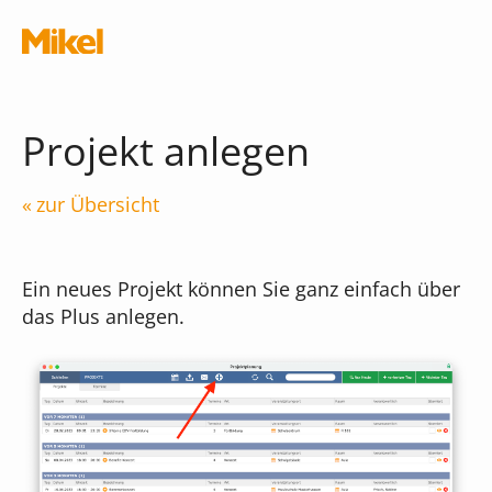
Navigation überspringen
Projekt anlegen
zur Übersicht
Module
Ein neues Projekt können Sie ganz einfach über
Die Musikschul-App
das Plus anlegen.
Schnittstellen
Chatbot
Was kostet die App?
Terminal
iMikel
Verwaltungsassistent
Versionshinweise