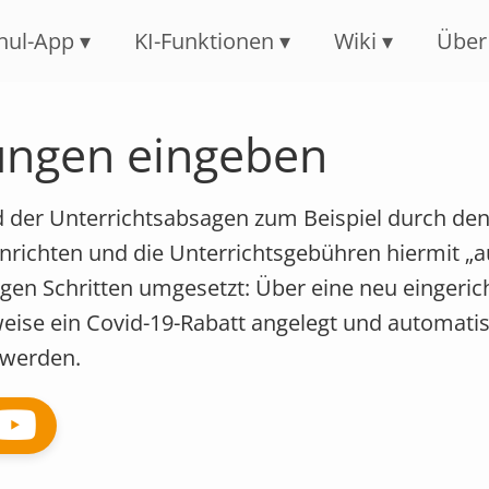
Navigation überspringen
hul-App
KI-Funktionen
Wiki
Über
ungen eingeben
 der Unterrichtsabsagen zum Beispiel durch de
richten und die Unterrichtsgebühren hiermit „a
enigen Schritten umgesetzt: Über eine neu eingeric
eise ein Covid-19-Rabatt angelegt und automatis
 werden.