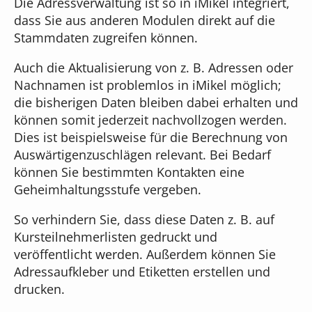
Die Adressverwaltung ist so in iMikel integriert,
Online-Formulare
dass Sie aus anderen Modulen direkt auf die
Unser Team
Musikschul-App
Stammdaten zugreifen können.
Bildgenerierung
Cloudversion
Auch die Aktualisierung von z. B. Adressen oder
Unser Gebäude
Nachnamen ist problemlos in iMikel möglich;
für Administratoren
Textbearbeitung
die bisherigen Daten bleiben dabei erhalten und
Server mieten
können somit jederzeit nachvollzogen werden.
Das sagen unsere Kunden
Dies ist beispielsweise für die Berechnung von
für Webdesigner
Preisübersicht
Auswärtigenzuschlägen relevant. Bei Bedarf
Was kostet iMikel?
können Sie bestimmten Kontakten eine
Geheimhaltungsstufe vergeben.
So verhindern Sie, dass diese Daten z. B. auf
Versionshinweise
Kursteilnehmerlisten gedruckt und
veröffentlicht werden. Außerdem können Sie
Adressaufkleber und Etiketten erstellen und
drucken.