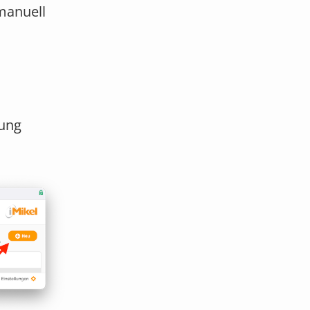
manuell
ung