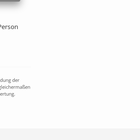
Person
ndung der
 gleichermaßen
ertung.