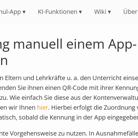
Navigation überspringen
hul-App
KI-Funktionen
Wiki
Über
ng manuell einem App-
en
Eltern und Lehrkräfte u. a. den Unterricht eins
senden Sie ihnen einen QR-Code mit ihrer Kennu
 zu. Wie einfach Sie diese aus der Kontenverwalt
ren wir Ihnen
hier
. Hierbei erfolgt die Zuordnung
isch, sobald die Kennung in der App eingegebe
nte Vorgehensweise zu nutzen. In Ausnahmefäll