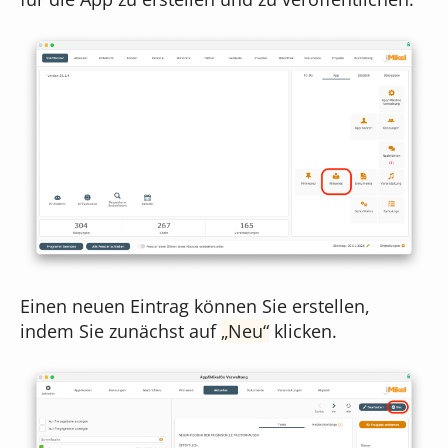
Online-Formulare
Unser Team
Musikschul-App
Bildgenerierung
Cloudversion
Unser Gebäude
für Administratoren
Textbearbeitung
Server mieten
Das sagen unsere Kunden
für Webdesigner
Preisübersicht
Was kostet iMikel?
Einen neuen Eintrag können Sie erstellen,
Versionshinweise
indem Sie zunächst auf
Neu
klicken.