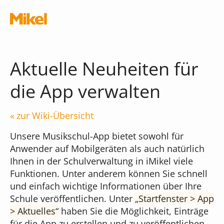
Navigation überspringen
Aktuelle Neuheiten für
die App verwalten
Module
zur Wiki-Übersicht
Unsere Musikschul-App bietet sowohl für
Die Musikschul-App
Anwender auf Mobilgeräten als auch natürlich
Schnittstellen
Ihnen in der Schulverwaltung in iMikel viele
Funktionen. Unter anderem können Sie schnell
Chatbot
Was kostet die App?
und einfach wichtige Informationen über Ihre
Terminal
Schule veröffentlichen. Unter
Startfenster > App
iMikel
> Aktuelles
haben Sie die Möglichkeit, Einträge
Verwaltungsassistent
Versionshinweise
für die App zu erstellen und zu veröffentlichen.