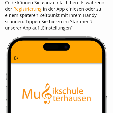
Online-Formulare
Code können Sie ganz einfach bereits während
Unser Team
der
Registrierung
in der App einlesen oder zu
Musikschul-App
Bildgenerierung
einem späteren Zeitpunkt mit Ihrem Handy
scannen: Tippen Sie hierzu im Startmenü
Cloudversion
unserer App auf „Einstellungen“.
Unser Gebäude
für Administratoren
Textbearbeitung
Server mieten
Das sagen unsere Kunden
für Webdesigner
Preisübersicht
Was kostet iMikel?
Versionshinweise