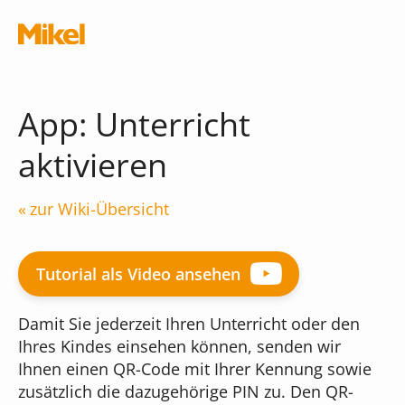
Navigation überspringen
App: Unterricht
aktivieren
Module
zur Wiki-Übersicht
Die Musikschul-App
Schnittstellen
Tutorial als Video ansehen
Chatbot
Damit Sie jederzeit Ihren Unterricht oder den
Was kostet die App?
Terminal
Ihres Kindes einsehen können, senden wir
Ihnen einen QR-Code mit Ihrer Kennung sowie
iMikel
Verwaltungsassistent
zusätzlich die dazugehörige PIN zu. Den QR-
Versionshinweise