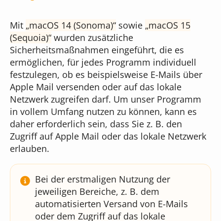
Online-Formulare
Unser Team
Musikschul-App
Mit
macOS 14 (Sonoma)
sowie
macOS 15
Bildgenerierung
(Sequoia)
wurden zusätzliche
Cloudversion
Sicherheitsmaßnahmen eingeführt, die es
Unser Gebäude
für Administratoren
ermöglichen, für jedes Programm individuell
Textbearbeitung
festzulegen, ob es beispielsweise E-Mails über
Server mieten
Apple Mail versenden oder auf das lokale
Das sagen unsere Kunden
Netzwerk zugreifen darf. Um unser Programm
für Webdesigner
Preisübersicht
in vollem Umfang nutzen zu können, kann es
Was kostet iMikel?
daher erforderlich sein, dass Sie z. B. den
Zugriff auf Apple Mail oder das lokale Netzwerk
erlauben.
Versionshinweise
Bei der erstmaligen Nutzung der
jeweiligen Bereiche, z. B. dem
automatisierten Versand von E-Mails
oder dem Zugriff auf das lokale