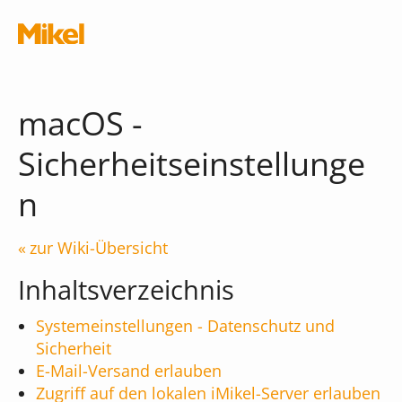
Navigation überspringen
macOS -
Sicherheitseinstellunge
n
Module
zur Wiki-Übersicht
Die Musikschul-App
Schnittstellen
Inhaltsverzeichnis
Chatbot
Systemeinstellungen - Datenschutz und
Was kostet die App?
Terminal
Sicherheit
E-Mail-Versand erlauben
iMikel
Verwaltungsassistent
Zugriff auf den lokalen iMikel-Server erlauben
Versionshinweise