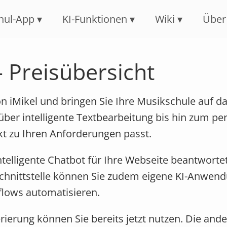
Navigation überspringen
hul-App
KI-Funktionen
Wiki
Über
- Preisübersicht
on iMikel und bringen Sie Ihre Musikschule auf d
ber intelligente Textbearbeitung bis hin zum per
kt zu Ihren Anforderungen passt.
ntelligente Chatbot für Ihre Webseite beantworte
chnittstelle können Sie zudem eigene KI-Anwend
flows automatisieren.
rierung können Sie bereits jetzt nutzen. Die and