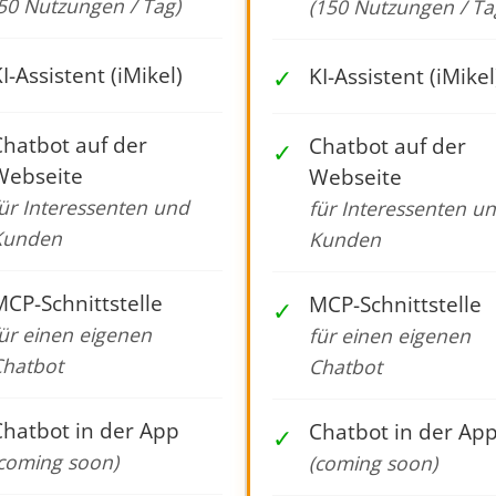
50 Nutzungen / Tag)
(150 Nutzungen / Ta
I-Assistent (iMikel)
✓
KI-Assistent (iMikel
Chatbot auf der
Chatbot auf der
✓
Webseite
Webseite
ür Interessenten und
für Interessenten u
Kunden
Kunden
CP-Schnittstelle
MCP-Schnittstelle
✓
ür einen eigenen
für einen eigenen
Chatbot
Chatbot
Chatbot in der App
Chatbot in der Ap
✓
coming soon)
(coming soon)