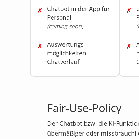
Chatbot in der App für
C
✗
✗
Personal
(coming soon)
(
Auswertungs­
✗
✗
möglichkeiten
Chatverlauf
Fair-Use-Policy
Der Chatbot bzw. die KI-Funktio
übermäßiger oder missbräuchlic