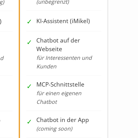
(unbegrenzt)
g)
✓
KI-Assistent (iMikel)
)
Chatbot auf der
✓
Webseite
für Interessenten und
nd
Kunden
MCP-Schnittstelle
✓
für einen eigenen
Chatbot
Chatbot in der App
p
✓
(coming soon)