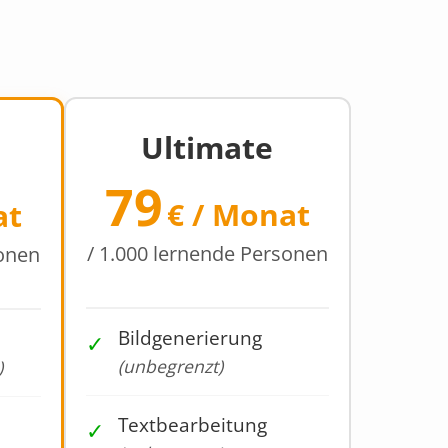
Ultimate
79
€ / Monat
at
/ 1.000 lernende Personen
sonen
Bildgenerierung
✓
(unbegrenzt)
)
Textbearbeitung
✓