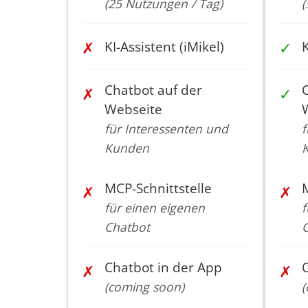
(25 Nutzungen / Tag)
(
✗
✓
KI-Assistent (iMikel)
K
Chatbot auf der
✗
✓
Webseite
für Interessenten und
f
Kunden
MCP-Schnittstelle
M
✗
✗
für einen eigenen
f
Chatbot
Chatbot in der App
✗
✗
(coming soon)
(