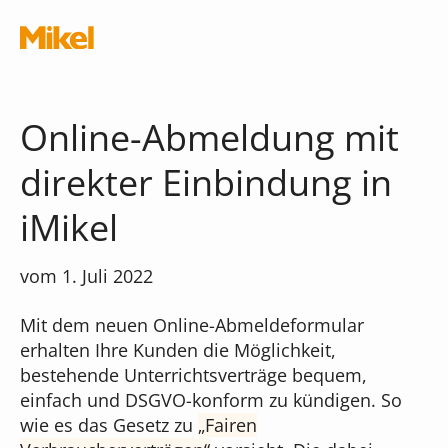
Navigation überspringen
Online-Abmeldung mit
direkter Einbindung in
iMikel
Module
vom 1. Juli 2022
Die Musikschul-App
Schnittstellen
Mit dem neuen Online-Abmeldeformular
erhalten Ihre Kunden die Möglichkeit,
Chatbot
Was kostet die App?
bestehende Unterrichtsverträge bequem,
Terminal
einfach und DSGVO-konform zu kündigen. So
iMikel
wie es das Gesetz zu
Fairen
Verwaltungsassistent
Versionshinweise