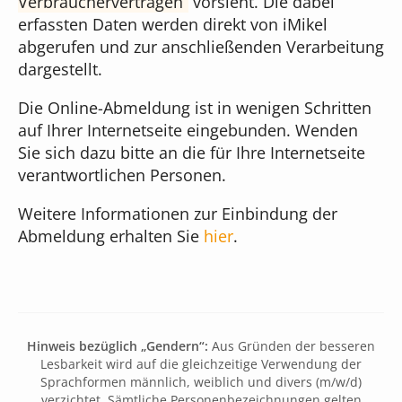
Verbraucherverträgen
vorsieht. Die dabei
Online-Formulare
erfassten Daten werden direkt von iMikel
Unser Team
Musikschul-App
abgerufen und zur anschließenden Verarbeitung
Bildgenerierung
dargestellt.
Cloudversion
Unser Gebäude
Die Online-Abmeldung ist in wenigen Schritten
für Administratoren
Textbearbeitung
auf Ihrer Internetseite eingebunden. Wenden
Server mieten
Sie sich dazu bitte an die für Ihre Internetseite
Das sagen unsere Kunden
verantwortlichen Personen.
für Webdesigner
Preisübersicht
Weitere Informationen zur Einbindung der
Was kostet iMikel?
Abmeldung erhalten Sie
hier
.
Versionshinweise
Hinweis bezüglich „Gendern“:
Aus Gründen der besseren
Lesbarkeit wird auf die gleichzeitige Verwendung der
Sprachformen männlich, weiblich und divers (m/w/d)
verzichtet. Sämtliche Personenbezeichnungen gelten