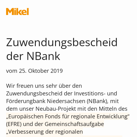
Navigation überspringen
Zuwendungsbescheid
der NBank
Module
vom 25. Oktober 2019
Wir freuen uns sehr über den
Die Musikschul-App
Schnittstellen
Zuwendungsbescheid der Investitions- und
Förderungbank Niedersachsen (NBank), mit
Chatbot
dem unser Neubau-Projekt mit den Mitteln des
Was kostet die App?
Terminal
Europäischen Fonds für regionale Entwicklung“
(EFRE) und der Gemeinschaftsaufgabe
iMikel
Verwaltungsassistent
„Verbesserung der regionalen
Versionshinweise