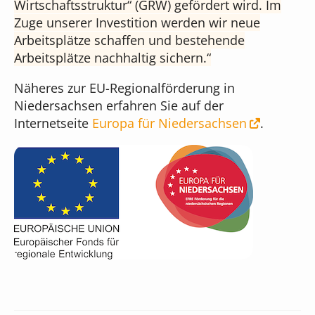
Wirtschaftsstruktur“ (GRW) gefördert wird. Im
Online-Formulare
Zuge unserer Investition werden wir neue
Unser Team
Musikschul-App
Arbeitsplätze schaffen und bestehende
Bildgenerierung
Arbeitsplätze nachhaltig sichern.
Cloudversion
Unser Gebäude
für Administratoren
Näheres zur EU-Regionalförderung in
Textbearbeitung
Niedersachsen erfahren Sie auf der
Server mieten
Internetseite
Europa für Niedersachsen
.
Das sagen unsere Kunden
für Webdesigner
Preisübersicht
Was kostet iMikel?
Versionshinweise